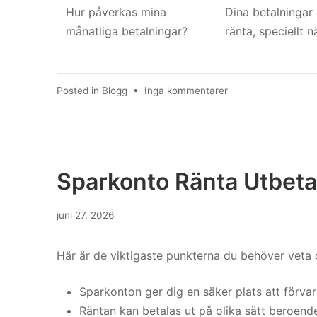
Hur påverkas mina
Dina betalningar
månatliga betalningar?
ränta, speciellt n
till
Posted in
Blogg
•
Inga kommentarer
Effektiv
Ränta
Vs
Nominell
Ränta
Sparkonto Ränta Utbeta
juni 27, 2026
Här är de viktigaste punkterna du behöver veta 
Sparkonton ger dig en säker plats att förva
Räntan kan betalas ut på olika sätt beroend