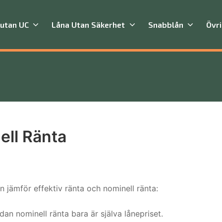
 utan UC
Låna Utan Säkerhet
Snabblån
Övr
ell Ränta
n jämför effektiv ränta och nominell ränta:
dan nominell ränta bara är själva lånepriset.