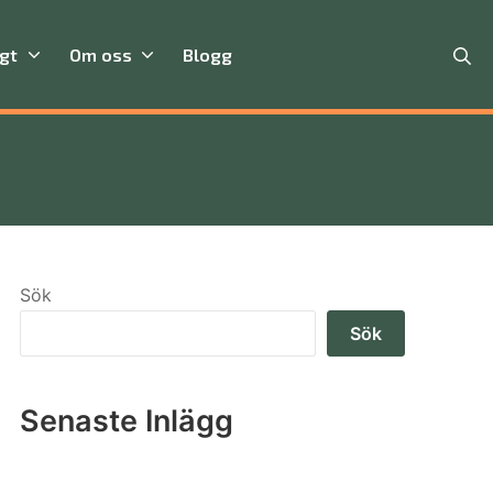
Se
igt
Om oss
Blogg
Sök
Sök
Senaste Inlägg