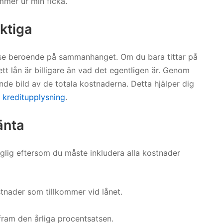
mmer ur min ficka.
ktiga
else beroende på sammanhanget. Om du bara tittar på
ett lån är billigare än vad det egentligen är. Genom
nde bild av de totala kostnaderna. Detta hjälper dig
 kreditupplysning
.
änta
nglig eftersom du måste inkludera alla kostnader
tnader som tillkommer vid lånet.
 fram den årliga procentsatsen.