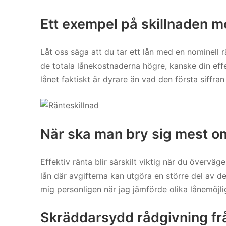
Ett exempel på skillnaden m
Låt oss säga att du tar ett lån med en nominell 
de totala lånekostnaderna högre, kanske din effe
lånet faktiskt är dyrare än vad den första siffran
När ska man bry sig mest om
Effektiv ränta blir särskilt viktig när du övervä
lån där avgifterna kan utgöra en större del av d
mig personligen när jag jämförde olika lånemöjli
Skräddarsydd rådgivning fr