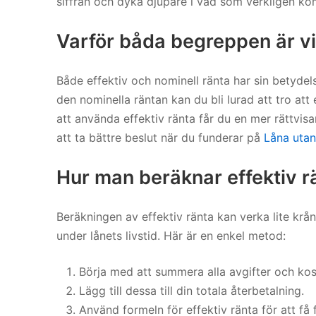
siffran och dyka djupare i vad som verkligen ko
Varför båda begreppen är vi
Både effektiv och nominell ränta har sin betyd
den nominella räntan kan du bli lurad att tro att 
att använda effektiv ränta får du en mer rättvisa
att ta bättre beslut när du funderar på
Låna utan
Hur man beräknar effektiv r
Beräkningen av effektiv ränta kan verka lite krå
under lånets livstid. Här är en enkel metod:
Börja med att summera alla avgifter och kos
Lägg till dessa till din totala återbetalning.
Använd formeln för effektiv ränta för att få