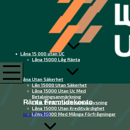
Låna
15
000
utan
Låna 15 000 utan UC
UC
Låna 15000 Låg Ränta
Låna
15
000
Låna Utan Säkerhet
utan
Lån 15000 Utan Säkerhet
Mobile
UC
Menu
Låna 15000 Utan Uc Med
Betalningsanmärkning
Ränta Framtidskonto
Låna 15000 Utan Kreditupplysning
Låna 15000 Utan Kreditvärdighet
Låna 15000 Med Många Förfrågningar
juni 15, 2026