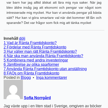
var barn har jag alltid älskat att lära mig nya saker. När jag
blev äldre insåg jag att ekonomi och pengar var något som
intresserade mig mycket. Hur kan vi använda pengar på bästa
sätt? Hur kan vi göra smartare val när det kommer till lån och
sparande? Det var frågor som fick mig att tänka mycket
Innehåll
dölj
1
Vad är Ränta Framtidskonto?
2
Fördelar med Ränta Framtidskonto
3
Hur väljer man rätt Ränta Framtidskonto?
4
När ska man använda Ränta Framtidskonto?
5
Kombinera med andra investeringar
6
Jämförelse av olika sparformer
7
Använda Ränta Framtidskonto utan anställning
8
FAQs om Ränta Framtidskonto
till
Posted in
Blogg
•
Inga kommentarer
Ränta
Framtidskonto
Sofia Norrgård
Jag växte upp i en liten stad i Sverige, omgiven av böcker