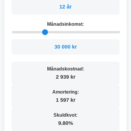
12 år
Månadsinkomst:
30 000 kr
Månadskostnad:
2 939 kr
Amortering:
1 597 kr
Skuldkvot:
9.80%