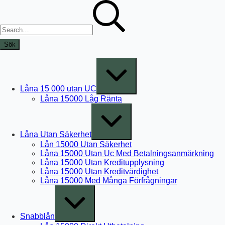
Skip
Sök
to
efter:
content
Expand
/
Collapse
Låna 15 000 utan UC
Låna 15000 Låg Ränta
Expand
/
Collapse
Låna Utan Säkerhet
Lån 15000 Utan Säkerhet
Låna 15000 Utan Uc Med Betalningsanmärkning
Låna 15000 Utan Kreditupplysning
Låna 15000 Utan Kreditvärdighet
Låna 15000 Med Många Förfrågningar
Expand
/
Collapse
Snabblån