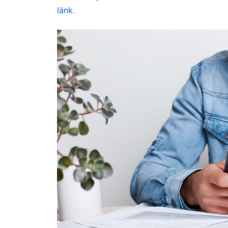
länk
.