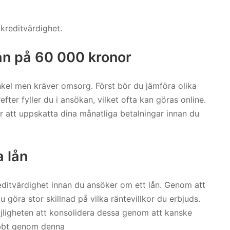
kreditvärdighet.
ån på 60 000 kronor
nkel men kräver omsorg. Först bör du jämföra olika
refter fyller du i ansökan, vilket ofta kan göras online.
ör att uppskatta dina månatliga betalningar innan du
a lån
reditvärdighet innan du ansöker om ett lån. Genom att
u göra stor skillnad på vilka räntevillkor du erbjuds.
jligheten att konsolidera dessa genom att kanske
nabbt genom denna