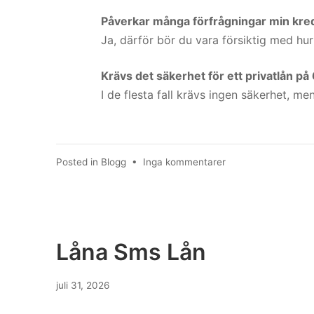
Påverkar många förfrågningar min kre
Ja, därför bör du vara försiktig med h
Krävs det säkerhet för ett privatlån på
I de flesta fall krävs ingen säkerhet, men
till
Posted in
Blogg
•
Inga kommentarer
Lån
60
000
Låna Sms Lån
juli 31, 2026