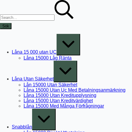
Skip
Sök
to
efter:
content
Expand
/
Collapse
Låna 15 000 utan UC
Låna 15000 Låg Ränta
Expand
/
Collapse
Låna Utan Säkerhet
Lån 15000 Utan Säkerhet
Låna 15000 Utan Uc Med Betalningsanmärkning
Låna 15000 Utan Kreditupplysning
Låna 15000 Utan Kreditvärdighet
Låna 15000 Med Många Förfrågningar
Expand
/
Collapse
Snabblån