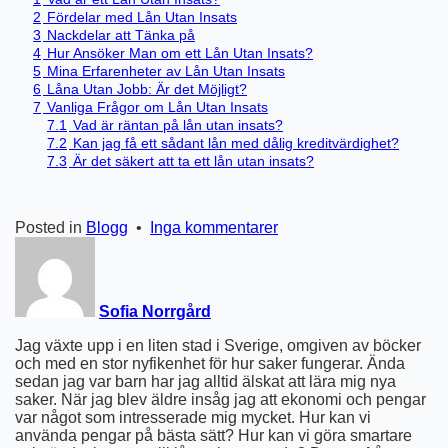
2
Fördelar med Lån Utan Insats
3
Nackdelar att Tänka på
4
Hur Ansöker Man om ett Lån Utan Insats?
5
Mina Erfarenheter av Lån Utan Insats
6
Låna Utan Jobb: Är det Möjligt?
7
Vanliga Frågor om Lån Utan Insats
7.1
Vad är räntan på lån utan insats?
7.2
Kan jag få ett sådant lån med dålig kreditvärdighet?
7.3
Är det säkert att ta ett lån utan insats?
till
Posted in
Blogg
•
Inga kommentarer
Lån
Utan
Insats
Sofia Norrgård
Jag växte upp i en liten stad i Sverige, omgiven av böcker
och med en stor nyfikenhet för hur saker fungerar. Ända
sedan jag var barn har jag alltid älskat att lära mig nya
saker. När jag blev äldre insåg jag att ekonomi och pengar
var något som intresserade mig mycket. Hur kan vi
använda pengar på bästa sätt? Hur kan vi göra smartare