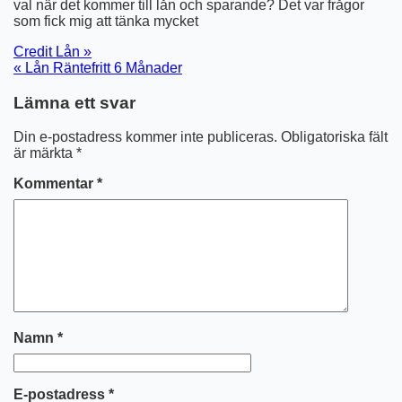
val när det kommer till lån och sparande? Det var frågor
som fick mig att tänka mycket
Inläggsnavigering
Credit Lån »
« Lån Räntefritt 6 Månader
Lämna ett svar
Din e-postadress kommer inte publiceras.
Obligatoriska fält
är märkta
*
Kommentar
*
Namn
*
E-postadress
*