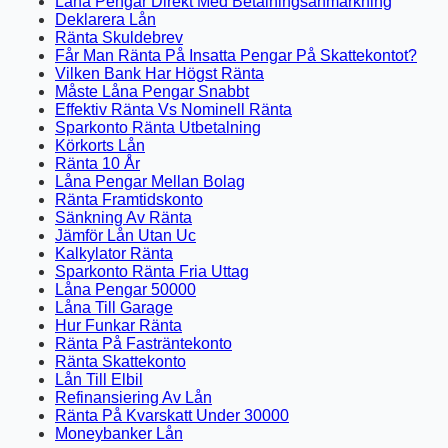
Låna Pengar Direkt Med Betalningsanmärkning
Deklarera Lån
Ränta Skuldebrev
Får Man Ränta På Insatta Pengar På Skattekontot?
Vilken Bank Har Högst Ränta
Måste Låna Pengar Snabbt
Effektiv Ränta Vs Nominell Ränta
Sparkonto Ränta Utbetalning
Körkorts Lån
Ränta 10 År
Låna Pengar Mellan Bolag
Ränta Framtidskonto
Sänkning Av Ränta
Jämför Lån Utan Uc
Kalkylator Ränta
Sparkonto Ränta Fria Uttag
Låna Pengar 50000
Låna Till Garage
Hur Funkar Ränta
Ränta På Fasträntekonto
Ränta Skattekonto
Lån Till Elbil
Refinansiering Av Lån
Ränta På Kvarskatt Under 30000
Moneybanker Lån