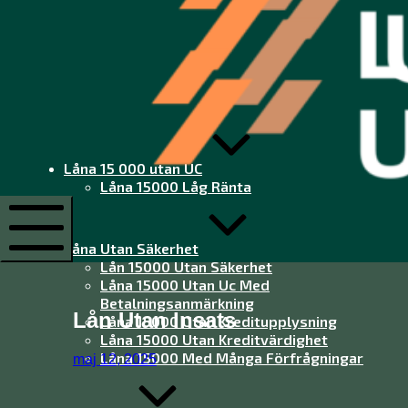
Låna
15
000
utan
Låna 15 000 utan UC
UC
Låna 15000 Låg Ränta
Låna
15
000
Låna Utan Säkerhet
utan
Lån 15000 Utan Säkerhet
Mobile
UC
Menu
Låna 15000 Utan Uc Med
Betalningsanmärkning
Lån Utan Insats
Låna 15000 Utan Kreditupplysning
Låna 15000 Utan Kreditvärdighet
Låna 15000 Med Många Förfrågningar
maj 12, 2025