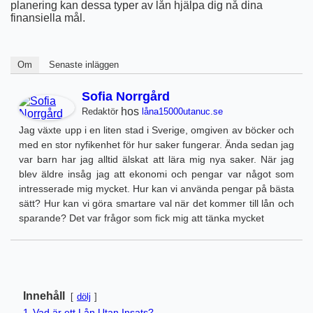
planering kan dessa typer av lån hjälpa dig nå dina
finansiella mål.
Om
Senaste inläggen
Sofia Norrgård
hos
Redaktör
låna15000utanuc.se
Jag växte upp i en liten stad i Sverige, omgiven av böcker och
med en stor nyfikenhet för hur saker fungerar. Ända sedan jag
var barn har jag alltid älskat att lära mig nya saker. När jag
blev äldre insåg jag att ekonomi och pengar var något som
intresserade mig mycket. Hur kan vi använda pengar på bästa
sätt? Hur kan vi göra smartare val när det kommer till lån och
sparande? Det var frågor som fick mig att tänka mycket
Innehåll
dölj
1
Vad är ett Lån Utan Insats?