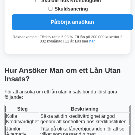
Skulder hos Kronofogden
Skuldsanering
Påbörja ansökan
Räkneexempel: Effektiv ränta 6.98 %. Ett lån på 200 000 kr kostar 2
032 kr/månad i 12 år. Läs mer
här
.
Hur Ansöker Man om ett Lån Utan
Insats?
För att ansöka om ett lån utan insats bör du först göra
följande:
Steg
Beskrivning
Kolla
Säkra att din kreditvärdighet är god
Kreditvärdighet
genom att kontrollera hos kreditinstituten.
Jämför
Titta på olika låneerbjudanden för att se
Alternativ
vilket som passar dig bäst.