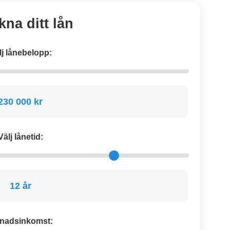
kna ditt lån
lj lånebelopp:
230 000 kr
Välj lånetid:
12 år
nadsinkomst: