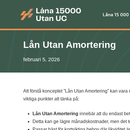
Skip
to
Låna 15 000
content
Låna 15 000 utan UC
Lån Utan Amortering
februari 5, 2026
Att förstå konceptet ”Lån Utan Amortering” kan vara n
viktiga punkter att tänka på:
Lån Utan Amortering
innebär att du endast be
Detta kan ge lägre månadskostnader, men det to
Passar bäst för kortsiktiga behov där likviditet är 