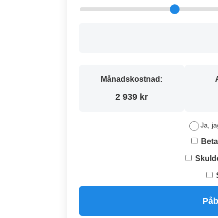
Månadskostnad:
2 939 kr
Ja, ja
Beta
Skuld
Påb