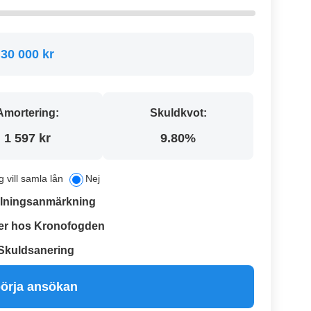
30 000 kr
Amortering:
Skuldkvot:
1 597 kr
9.80%
g vill samla lån
Nej
lningsanmärkning
er hos Kronofogden
Skuldsanering
örja ansökan