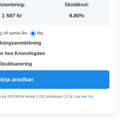
Amortering:
Skuldkvot:
1 597 kr
9.80%
g vill samla lån
Nej
lningsanmärkning
er hos Kronofogden
Skuldsanering
örja ansökan
n på 200 000 kr kostar 2 032 kr/månad i 12 år. Läs mer
här
.