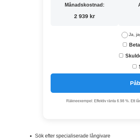
Månadskostnad:
2 939 kr
Ja, ja
Beta
Skuld
Påb
Räkneexempel: Effektiv ränta 6.98 %. Ett lå
Sök efter specialiserade långivare