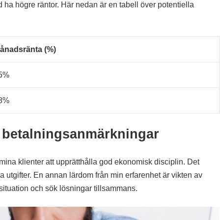
a högre räntor. Här nedan är en tabell över potentiella
ånadsränta (%)
5%
8%
r betalningsanmärkningar
na klienter att upprätthålla god ekonomisk disciplin. Det
ina utgifter. En annan lärdom från min erfarenhet är vikten av
ituation och sök lösningar tillsammans.