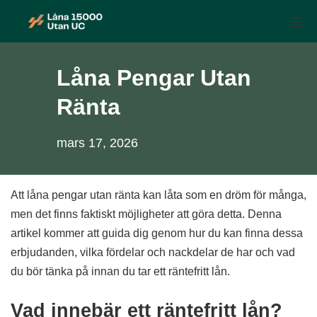
Skip
Mo
to
Låna 15 000 utan UC
content
Låna Pengar Utan
Ränta
mars 17, 2026
Att låna pengar utan ränta kan låta som en dröm för många,
men det finns faktiskt möjligheter att göra detta. Denna
artikel kommer att guida dig genom hur du kan finna dessa
erbjudanden, vilka fördelar och nackdelar de har och vad
du bör tänka på innan du tar ett räntefritt lån.
Vad innebär ett räntefritt lån?