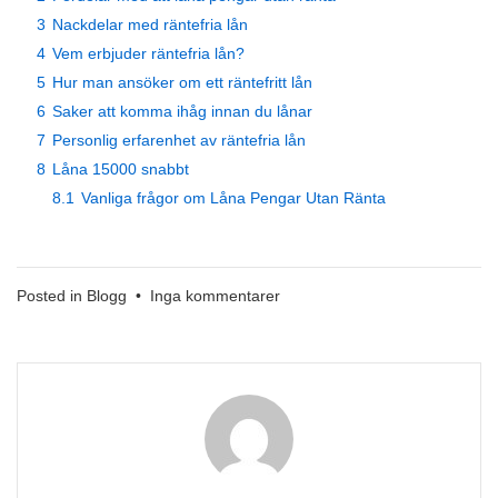
3
Nackdelar med räntefria lån
4
Vem erbjuder räntefria lån?
5
Hur man ansöker om ett räntefritt lån
6
Saker att komma ihåg innan du lånar
7
Personlig erfarenhet av räntefria lån
8
Låna 15000 snabbt
8.1
Vanliga frågor om Låna Pengar Utan Ränta
till
Posted in
Blogg
•
Inga kommentarer
Låna
Pengar
Utan
Ränta