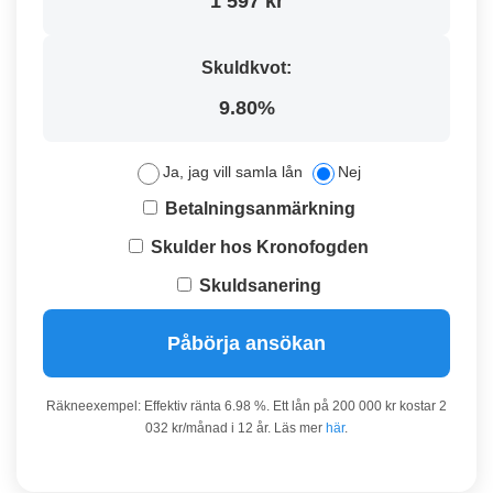
1 597 kr
Skuldkvot:
9.80%
Ja, jag vill samla lån
Nej
Betalningsanmärkning
Skulder hos Kronofogden
Skuldsanering
Påbörja ansökan
Räkneexempel: Effektiv ränta 6.98 %. Ett lån på 200 000 kr kostar 2
032 kr/månad i 12 år. Läs mer
här
.