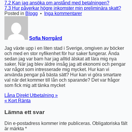
7.2
Kan jag ansöka om anstånd med betalningen?
7.3
Hur påverkar högre inkomster min preliminära skatt?
till
Posted in
Blogg
•
Inga kommentarer
Ränta
Kvarskatt
Skatteverket
Sofia Norrgård
Jag växte upp i en liten stad i Sverige, omgiven av böcker
och med en stor nyfikenhet för hur saker fungerar. Ända
sedan jag var barn har jag alltid älskat att lära mig nya
saker. När jag blev äldre insåg jag att ekonomi och pengar
var något som intresserade mig mycket. Hur kan vi
använda pengar på bästa sätt? Hur kan vi göra smartare
val när det kommer till lån och sparande? Det var frågor
som fick mig att tänka mycket
Inläggsnavigering
Låna Direkt Utbetalning »
« Kort Ränta
Lämna ett svar
Din e-postadress kommer inte publiceras.
Obligatoriska fält
är märkta
*