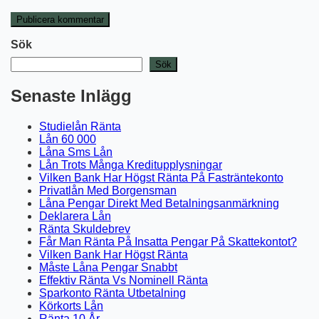
Sök
Sök
Senaste Inlägg
Studielån Ränta
Lån 60 000
Låna Sms Lån
Lån Trots Många Kreditupplysningar
Vilken Bank Har Högst Ränta På Fasträntekonto
Privatlån Med Borgensman
Låna Pengar Direkt Med Betalningsanmärkning
Deklarera Lån
Ränta Skuldebrev
Får Man Ränta På Insatta Pengar På Skattekontot?
Vilken Bank Har Högst Ränta
Måste Låna Pengar Snabbt
Effektiv Ränta Vs Nominell Ränta
Sparkonto Ränta Utbetalning
Körkorts Lån
Ränta 10 År