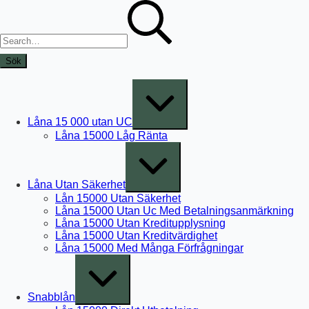
Skip
Sök
to
efter:
content
Expand
/
Collapse
Låna 15 000 utan UC
Låna 15000 Låg Ränta
Expand
/
Collapse
Låna Utan Säkerhet
Lån 15000 Utan Säkerhet
Låna 15000 Utan Uc Med Betalningsanmärkning
Låna 15000 Utan Kreditupplysning
Låna 15000 Utan Kreditvärdighet
Låna 15000 Med Många Förfrågningar
Expand
/
Collapse
Snabblån