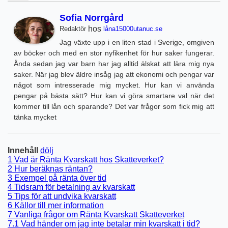
Sofia Norrgård
hos
Redaktör
låna15000utanuc.se
Jag växte upp i en liten stad i Sverige, omgiven
av böcker och med en stor nyfikenhet för hur saker fungerar.
Ända sedan jag var barn har jag alltid älskat att lära mig nya
saker. När jag blev äldre insåg jag att ekonomi och pengar var
något som intresserade mig mycket. Hur kan vi använda
pengar på bästa sätt? Hur kan vi göra smartare val när det
kommer till lån och sparande? Det var frågor som fick mig att
tänka mycket
Innehåll
dölj
1
Vad är Ränta Kvarskatt hos Skatteverket?
2
Hur beräknas räntan?
3
Exempel på ränta över tid
4
Tidsram för betalning av kvarskatt
5
Tips för att undvika kvarskatt
6
Källor till mer information
7
Vanliga frågor om Ränta Kvarskatt Skatteverket
7.1
Vad händer om jag inte betalar min kvarskatt i tid?