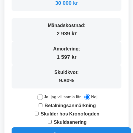
30 000 kr
Månadskostnad:
2 939 kr
Amortering:
1 597 kr
Skuldkvot:
9.80%
Ja, jag vill samla lån
Nej
Betalningsanmärkning
Skulder hos Kronofogden
Skuldsanering