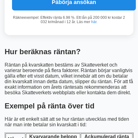
Påbörja ansökan
Räkneexempel: Effektiv ränta 6.98 %. Ett lån på 200 000 kr kostar 2
032 kr/månad i 12 år. Läs mer
här
.
Hur beräknas räntan?
Räntan på kvarskatten bestäms av Skatteverket och
varierar beroende på flera faktorer. Räntan börjar vanligtvis
gälla efter ett visst datum, vilket innebär att om du betalar
din kvarskatt innan detta datum, slipper du räntan. För att få
exakt information om årets räntesats rekommenderas att
besöka Skatteverkets webbplats eller kontakta dem direkt.
Exempel på ränta över tid
Här är ett enkelt sätt att se hur räntan utvecklas med tiden
när man inte betalar sin kvarskatt i tid:
Kvarvarande belopp
Ackumulerad ränta