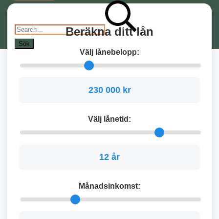
Search
Sök
efter:
Beräkna ditt lån
Välj lånebelopp:
230 000 kr
Välj lånetid:
12 år
Månadsinkomst: