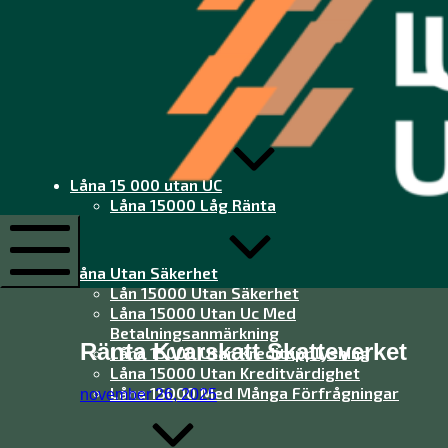
Låna
15
000
utan
Låna 15 000 utan UC
UC
Låna 15000 Låg Ränta
Låna
15
000
Låna Utan Säkerhet
utan
Lån 15000 Utan Säkerhet
Mobile
UC
Menu
Låna 15000 Utan Uc Med
Betalningsanmärkning
Ränta Kvarskatt Skatteverket
Låna 15000 Utan Kreditupplysning
Låna 15000 Utan Kreditvärdighet
Låna 15000 Med Många Förfrågningar
november 26, 2025