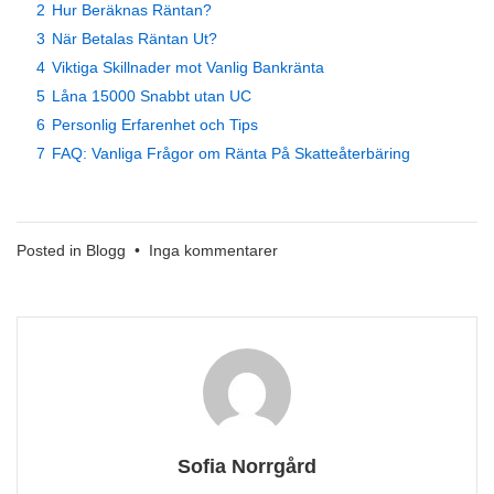
2
Hur Beräknas Räntan?
3
När Betalas Räntan Ut?
4
Viktiga Skillnader mot Vanlig Bankränta
5
Låna 15000 Snabbt utan UC
6
Personlig Erfarenhet och Tips
7
FAQ: Vanliga Frågor om Ränta På Skatteåterbäring
till
Posted in
Blogg
•
Inga kommentarer
Ränta
På
Skatteåterbäring
Sofia Norrgård