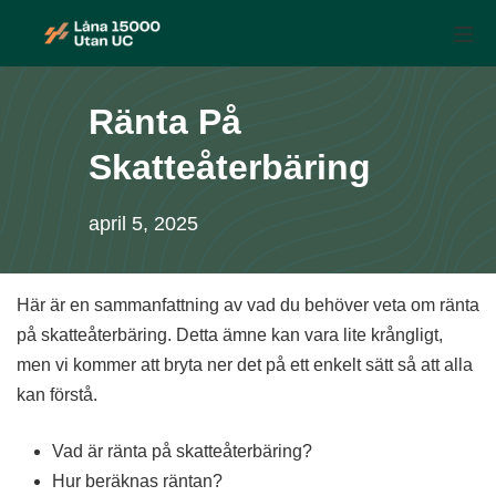
Skip
Mo
to
Låna 15 000 utan UC
content
Ränta På
Skatteåterbäring
april 5, 2025
Här är en sammanfattning av vad du behöver veta om ränta
på skatteåterbäring. Detta ämne kan vara lite krångligt,
men vi kommer att bryta ner det på ett enkelt sätt så att alla
kan förstå.
Vad är ränta på skatteåterbäring?
Hur beräknas räntan?