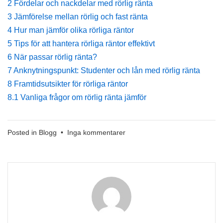
2
Fördelar och nackdelar med rörlig ränta
3
Jämförelse mellan rörlig och fast ränta
4
Hur man jämför olika rörliga räntor
5
Tips för att hantera rörliga räntor effektivt
6
När passar rörlig ränta?
7
Anknytningspunkt: Studenter och lån med rörlig ränta
8
Framtidsutsikter för rörliga räntor
8.1
Vanliga frågor om rörlig ränta jämför
till
Posted in
Blogg
•
Inga kommentarer
Rörlig
Ränta
Jämför