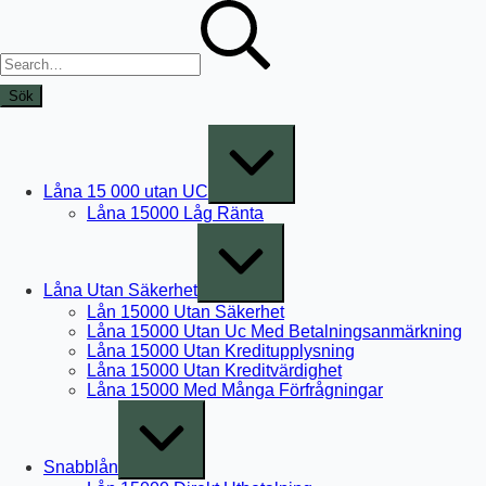
Skip
Sök
to
efter:
content
Expand
/
Collapse
Låna 15 000 utan UC
Låna 15000 Låg Ränta
Expand
/
Collapse
Låna Utan Säkerhet
Lån 15000 Utan Säkerhet
Låna 15000 Utan Uc Med Betalningsanmärkning
Låna 15000 Utan Kreditupplysning
Låna 15000 Utan Kreditvärdighet
Låna 15000 Med Många Förfrågningar
Expand
/
Collapse
Snabblån