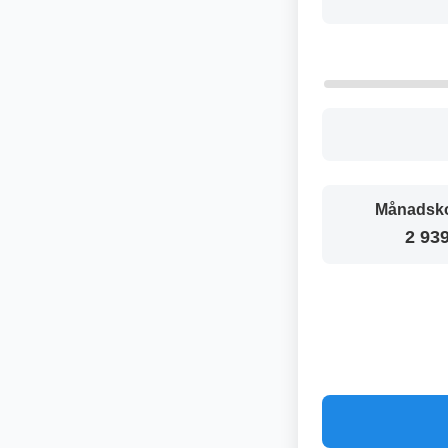
Månadsko
2 939