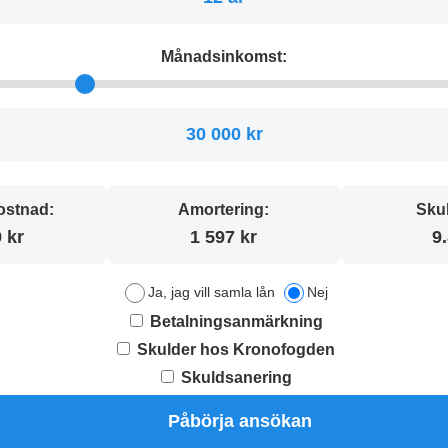
Månadsinkomst:
30 000 kr
stnad:
Amortering:
Sku
 kr
1 597 kr
9
Ja, jag vill samla lån
Nej
Betalningsanmärkning
Skulder hos Kronofogden
Skuldsanering
Påbörja ansökan