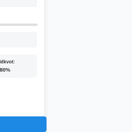
ldkvot:
.80%