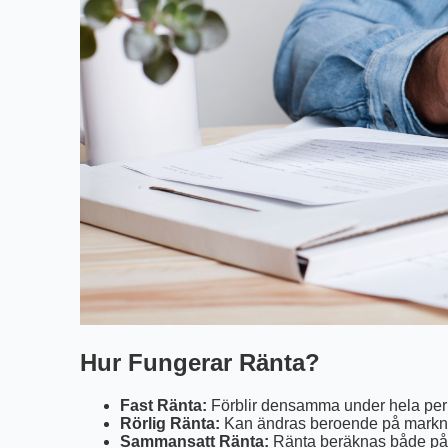
Hur Fungerar Ränta?
Fast Ränta:
Förblir densamma under hela per
Rörlig Ränta:
Kan ändras beroende på markn
Sammansatt Ränta:
Ränta beräknas både på d