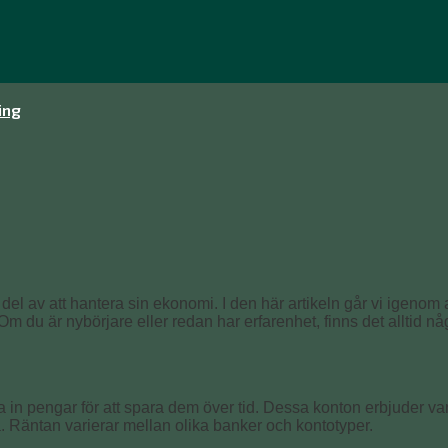
ing
del av att hantera sin ekonomi. I den här artikeln går vi igenom 
 du är nybörjare eller redan har erfarenhet, finns det alltid någo
 in pengar för att spara dem över tid. Dessa konton erbjuder vanl
a. Räntan varierar mellan olika banker och kontotyper.