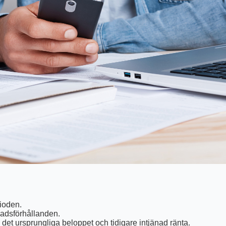
ioden.
adsförhållanden.
et ursprungliga beloppet och tidigare intjänad ränta.