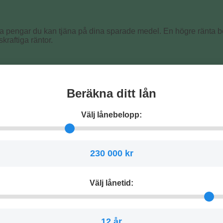
a pengar du kan tjäna på dina sparade medel. En högre ränta be
skraftiga räntor.
Beräkna ditt lån
Välj lånebelopp:
230 000 kr
Välj lånetid:
12 år