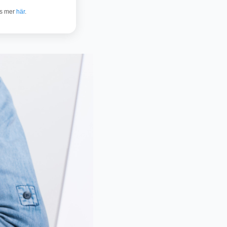
äs mer
här
.