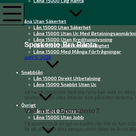
Låna 15000 Låg Ränta
15
000
utan
Låna Utan Säkerhet
UC
Mobile
Lån 15000 Utan Säkerhet
Menu
Låna 15000 Utan Uc Med Betalningsanmärkn
Låna 15000 Utan Kreditupplysning
Sparkonto Bra Ränta
Låna 15000 Utan Kreditvärdighet
Låna 15000 Med Många Förfrågningar
april 5, 2026
Snabblån
Lån 15000 Direkt Utbetalning
Låna 15000 Snabbt Utan Uc
Att ha ett sparkonto med bra ränta kan vara en viktig 
sparkonto och vilka faktorer som påverkar räntorna. Om
Övrigt
Vad är ett Sparkonto?
Låna 15000 Student
Låna 15000 Utan Jobb
Ett sparkonto är en typ av bankkonto där du kan sätta
för att använda dina pengar under tiden de är insatt